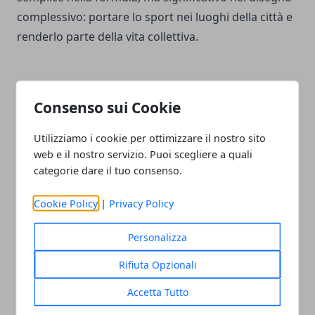
complessivo: portare lo sport nei luoghi della città e
renderlo parte della vita collettiva.
Consenso sui Cookie
Facebook
Twitter
Whatsapp
Utilizziamo i cookie per ottimizzare il nostro sito
web e il nostro servizio. Puoi scegliere a quali
categorie dare il tuo consenso.
Cookie Policy
|
Privacy Policy
Articolo Precedente
Articolo Successivo
Garisenda, a Bologna
Bologna, droga al
Personalizza
partiti 34 micropali
Palazzaccio e in via Milano:
profondi 21 metri
due arresti
Rifiuta Opzionali
Accetta Tutto