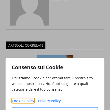
ARTICOLI CORRELATI
Consenso sui Cookie
Utilizziamo i cookie per ottimizzare il nostro sito
web e il nostro servizio. Puoi scegliere a quali
categorie dare il tuo consenso.
Un agrinido tra le vigne: a Modena un
Cookie Policy
|
Privacy Policy
modello nazionale di educazione rurale