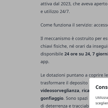
attiva dal 2023, che aveva aperto
e utilizzo 24/7.
Come funziona il servizio: accesso
Il meccanismo è costruito per es
chiavi fisiche, né orari da insegui
disponibile
24 ore su 24, 7 giorn
app.
Le dotazioni puntano a coprire le 
trasformare il deposito in un “g
Cons
videosorveglianza
,
ricarica per
Utilizzi
gonfiaggio
. Sono spazi chiusi e 
sceglie
di deterrenza e tracciabilità è af