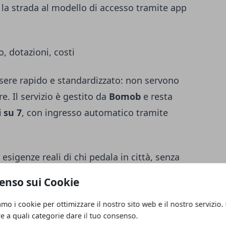
 la strada al modello di accesso tramite app
, dotazioni, costi
sere rapido e standardizzato: non servono
re. Il servizio è gestito da
Bomob
e resta
i su 7
, con ingresso automatico tramite
esigenze reali di chi pedala in città, senza
arage premium” per pochi:
enso sui Cookie
 e-bike
,
colonnina per manutenzione e
amo i cookie per ottimizzare il nostro sito web e il nostro servizio.
controllati,
non custoditi
, quindi l’elemento
re a quali categorie dare il tuo consenso.
fidato soprattutto a infrastruttura e gestione