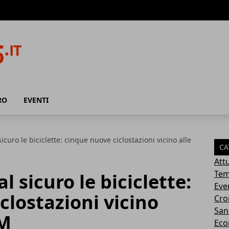
RO
EVENTI
icuro le biciclette: cinque nuove ciclostazioni vicino alle
CA
Attu
Tem
 sicuro le biciclette:
Eve
clostazioni vicino
Cro
San
FM
Eco