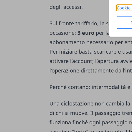
degli accessi.
Cookie 
Sul fronte tariffario, la scelta è 
occasione:
3 euro
per la giornat
abbonamento necessario per ent
Per iniziare basta scaricare e usa
attivare l’account; l’apertura av
l’operazione direttamente dall’int
Perché contano: intermodalità e “
Una ciclostazione non cambia la 
di chi si muove. Il passaggio tre
funziona finché ogni passaggio r
variabile “furto”, o anche solo il