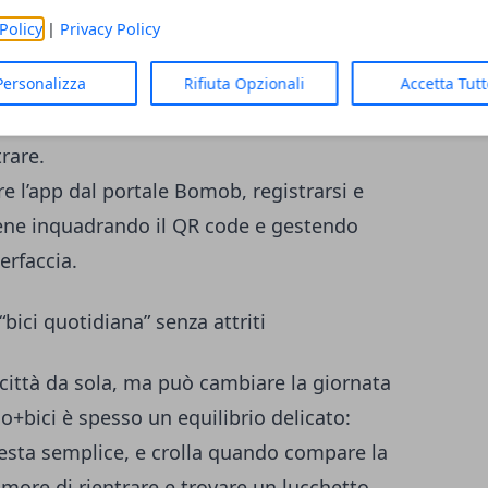
Policy
|
Privacy Policy
Personalizza
Rifiuta Opzionali
Accetta Tut
quella di un prezzo “da abitudine”, più che da
a,
10 euro
al mese,
30 euro
l’anno, con
rare.
re l’app dal portale Bomob, registrarsi e
viene inquadrando il QR code e gestendo
erfaccia.
bici quotidiana” senza attriti
città da sola, ma può cambiare la giornata
no+bici è spesso un equilibrio delicato:
esta semplice, e crolla quando compare la
 timore di rientrare e trovare un lucchetto