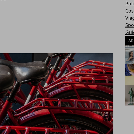
Poli
Cosa
Via
Spo
Gui
AR