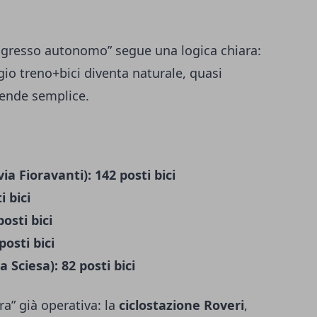
o
ingresso autonomo” segue una logica chiara:
ggio treno+bici diventa naturale, quasi
 rende semplice.
ia Fioravanti): 142 posti bici
i bici
osti bici
posti bici
 Sciesa): 82 posti bici
a” già operativa: la
ciclostazione Roveri
,