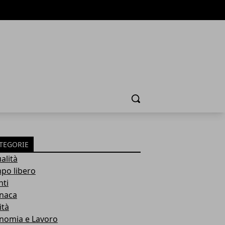
Cerca
TEGORIE
alità
po libero
nti
naca
ità
nomia e Lavoro