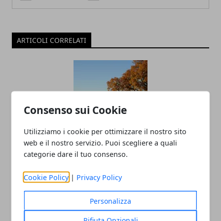
ARTICOLI CORRELATI
Consenso sui Cookie
Utilizziamo i cookie per ottimizzare il nostro sito
web e il nostro servizio. Puoi scegliere a quali
Un agrinido tra le vigne: a Modena un
categorie dare il tuo consenso.
modello nazionale di educazione rurale
Cookie Policy
|
Privacy Policy
27/11/2025
Personalizza
Rifiuta Opzionali