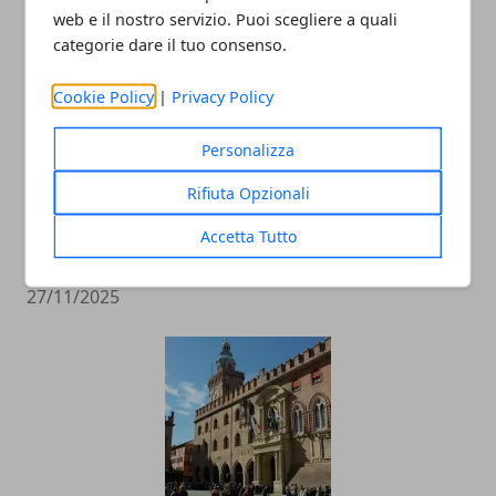
web e il nostro servizio. Puoi scegliere a quali
categorie dare il tuo consenso.
Cookie Policy
|
Privacy Policy
Personalizza
Rifiuta Opzionali
Un agrinido tra le vigne: a Modena un
Accetta Tutto
modello nazionale di educazione rurale
27/11/2025