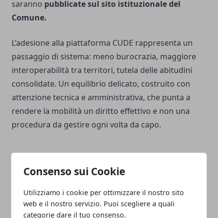
saranno
pubblicate sul sito istituzionale del
Comune.
L’adesione alla piattaforma CUDE rappresenta un
passaggio di sistema: meno burocrazia, maggiore
interoperabilità tra territori, tutela delle abitudini
consolidate. Un equilibrio delicato, costruito con
attenzione tecnica e amministrativa, che punta a
rendere la mobilità un diritto effettivo e non una
procedura da gestire ogni volta da capo.
Consenso sui Cookie
Facebook
Twitter
Whatsapp
Utilizziamo i cookie per ottimizzare il nostro sito
web e il nostro servizio. Puoi scegliere a quali
categorie dare il tuo consenso.