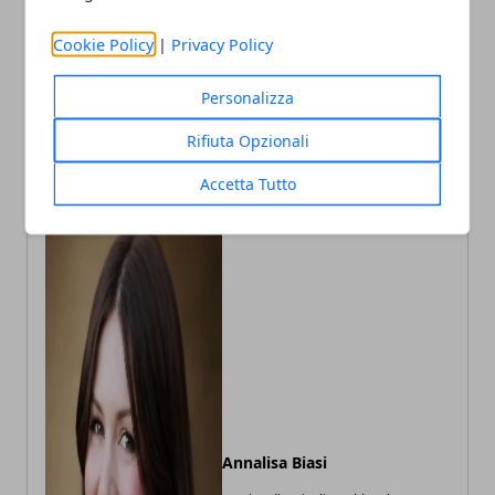
Cookie Policy
|
Privacy Policy
Articolo Precedente
Articolo Successivo
Controlli mirati nel centro
Contratto unico Seta, i
Personalizza
di Bologna: un intervento
sindacati incalzano i soci:
che rafforza la presenza
“Servono risposte sulle
Rifiuta Opzionali
sul territorio
risorse”
Accetta Tutto
Annalisa Biasi