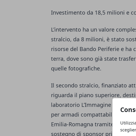
Investimento da 18,5 milioni e 
L’intervento ha un valore comple
stralcio, da 8 milioni, è stato s
risorse del Bando Periferie e ha
terra, dove sono già state trasfer
quelle fotografiche.
Il secondo stralcio, finanziato at
riguarda il piano superiore, destin
laboratorio L’Immagine Ritrovata
Cons
per armadi compattabili e scaffa
Utilizzi
Emilia-Romagna tramite i fondi At
sceglie
sostegno di sponsor privati, tra