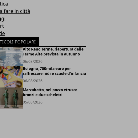
tica
 fare in città
ggi
rt
de
TICOLI POPOLARI
Alto Reno Terme, riapertura delle
Terme Alte prevista in autunno
06/08/2026
Bologna, 700mila euro per
raffrescare nidi e scuole d’infanzia
06/08/2026
Marzabotto, nel pozzo etrusco
bronzi e due scheletri
05/08/2026