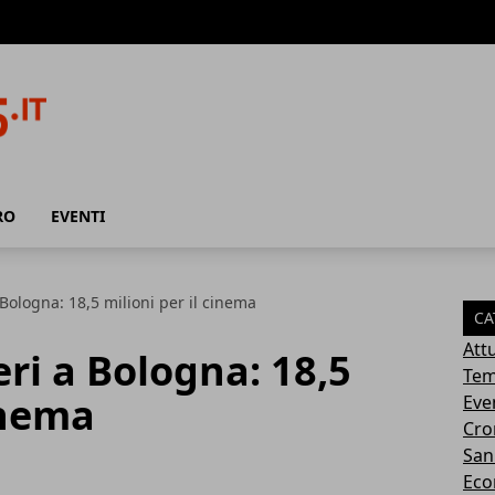
RO
EVENTI
Bologna: 18,5 milioni per il cinema
CA
Attu
ri a Bologna: 18,5
Tem
inema
Eve
Cro
San
Eco