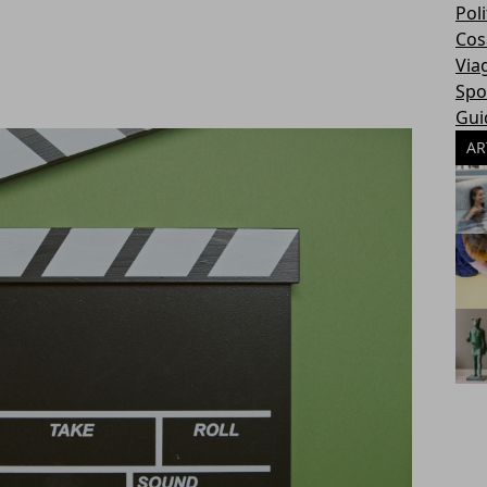
Poli
Cosa
Via
Spo
Gui
AR