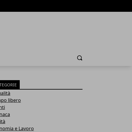
Cerca
TEGORIE
alità
po libero
nti
naca
ità
nomia e Lavoro