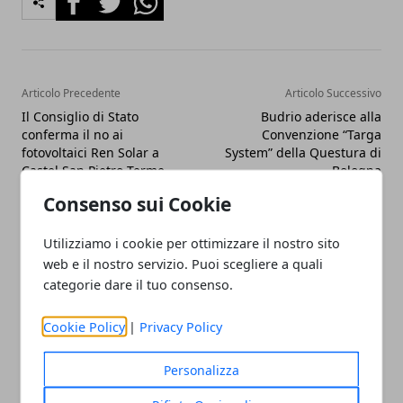
Articolo Precedente
Articolo Successivo
Il Consiglio di Stato
Budrio aderisce alla
conferma il no ai
Convenzione “Targa
fotovoltaici Ren Solar a
System” della Questura di
Castel San Pietro Terme
Bologna
Consenso sui Cookie
Utilizziamo i cookie per ottimizzare il nostro sito
web e il nostro servizio. Puoi scegliere a quali
categorie dare il tuo consenso.
Redazione
Cookie Policy
|
Privacy Policy
Personalizza