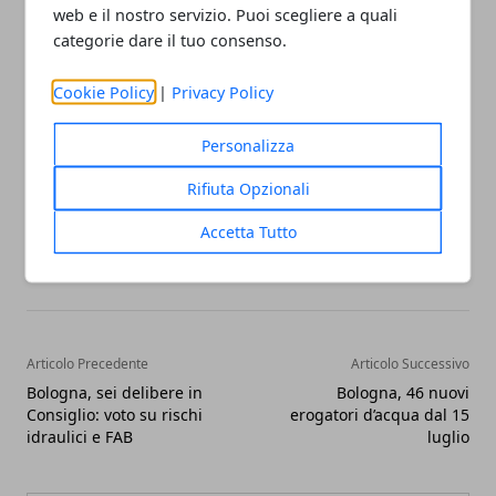
Costantini, chiedendo risposte coordinate tra
web e il nostro servizio. Puoi scegliere a quali
politiche abitative, infrastrutture e trasporto
categorie dare il tuo consenso.
pubblico locale, con l’obiettivo di aumentare
Cookie Policy
|
Privacy Policy
quantità e qualità dei collegamenti disponibili.
Personalizza
Rifiuta Opzionali
Accetta Tutto
Facebook
Twitter
Whatsapp
Articolo Precedente
Articolo Successivo
Bologna, sei delibere in
Bologna, 46 nuovi
Consiglio: voto su rischi
erogatori d’acqua dal 15
idraulici e FAB
luglio