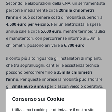
Secondo le elaborazioni della CNA, un serramentista
percorre mediamente circa
20mila chilometri
l’anno
e può sostenere costi di mobilità superiori a
4.500 euro per veicolo
. Per un elettricista la spesa
annua sale a circa
5.600 euro
, mentre termoidraulici
e manutentori, con percorrenze intorno ai 30mila
chilometri, possono arrivare a
6.700 euro
.
Il conto più alto riguarda gli installatori di impianti,
che tra sopralluoghi, cantieri e assistenza tecnica
possono percorrere fino a
35mila chilometri
l’anno
. Per queste imprese la mobilità può sfiorare
gli
8mila euro annui
per ciascun veicolo operativo.
Consenso sui Cookie
“Casa e lavoro stanno diventando due poli sempre
più distanti”, ha sottolineato il presidente CNA Dario
Utilizziamo i cookie per ottimizzare il nostro sito