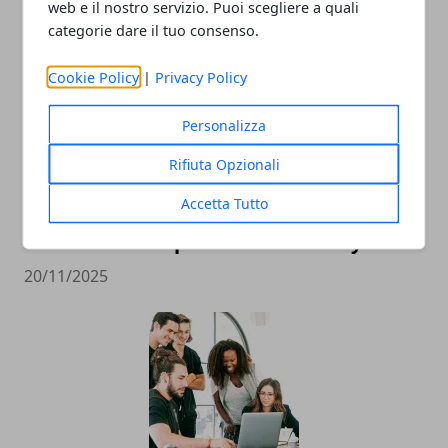
web e il nostro servizio. Puoi scegliere a quali
categorie dare il tuo consenso.
Cookie Policy
|
Privacy Policy
Personalizza
Rifiuta Opzionali
A Maranello nasce il Polo M-Tech
Accetta Tutto
“Alfredo Ferrari”: un campus
internazionale per la Motor Valley
20/11/2025