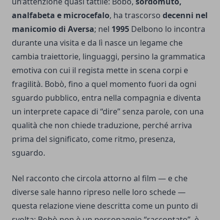
un’attenzione quasi tattile: Bobò,
sordomuto,
analfabeta e microcefalo
, ha trascorso
decenni nel
manicomio di Aversa
; nel
1995
Delbono lo incontra
durante una visita e da lì nasce un legame che
cambia traiettorie, linguaggi, persino la grammatica
emotiva con cui il regista mette in scena corpi e
fragilità. Bobò, fino a quel momento fuori da ogni
sguardo pubblico, entra nella compagnia e diventa
un interprete capace di “dire” senza parole, con una
qualità che non chiede traduzione, perché arriva
prima del significato, come ritmo, presenza,
sguardo.
Nel racconto che circola attorno al film — e che
diverse sale hanno ripreso nelle loro schede —
questa relazione viene descritta come un punto di
svolta: Bobò non è un personaggio “raccontato”, è