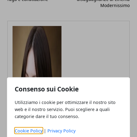
Modernissimo
Consenso sui Cookie
Annalisa Biasi
Autrice di articoli per blog, laureata
Utilizziamo i cookie per ottimizzare il nostro sito
in Psicologia con la passione per la
web e il nostro servizio. Puoi scegliere a quali
scrittura e le guide How to
categorie dare il tuo consenso.
Cookie Policy
|
Privacy Policy