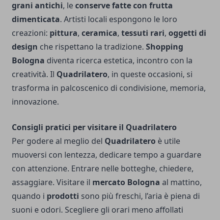
grani antichi
, le
conserve fatte con frutta
dimenticata
. Artisti locali espongono le loro
creazioni:
pittura
,
ceramica
,
tessuti rari
,
oggetti di
design
che rispettano la tradizione.
Shopping
Bologna
diventa ricerca estetica, incontro con la
creatività. Il
Quadrilatero
, in queste occasioni, si
trasforma in palcoscenico di condivisione, memoria,
innovazione.
Consigli pratici per visitare il Quadrilatero
Per godere al meglio del
Quadrilatero
è utile
muoversi con lentezza, dedicare tempo a guardare
con attenzione. Entrare nelle botteghe, chiedere,
assaggiare. Visitare il
mercato Bologna
al mattino,
quando i
prodotti
sono più freschi, l’aria è piena di
suoni e odori. Scegliere gli orari meno affollati