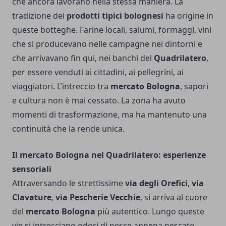
che ancora lavorano nella stessa maniera. La
tradizione dei
prodotti tipici bolognesi
ha origine in
queste botteghe. Farine locali, salumi, formaggi, vini
che si producevano nelle campagne nei dintorni e
che arrivavano fin qui, nei banchi del
Quadrilatero
,
per essere venduti ai cittadini, ai pellegrini, ai
viaggiatori. L’intreccio tra
mercato Bologna
, sapori
e cultura non è mai cessato. La zona ha avuto
momenti di trasformazione, ma ha mantenuto una
continuità che la rende unica.
Il mercato Bologna nel Quadrilatero: esperienze
sensoriali
Attraversando le strettissime
via degli Orefici
,
via
Clavature
,
via Pescherie Vecchie
, si arriva al cuore
del
mercato Bologna
più autentico. Lungo queste
vie si intrecciano odori di pesce appena pescato,