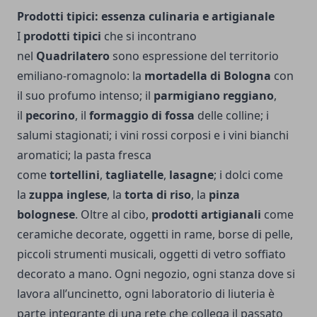
Prodotti tipici: essenza culinaria e artigianale
I
prodotti tipici
che si incontrano
nel
Quadrilatero
sono espressione del territorio
emiliano-romagnolo: la
mortadella di Bologna
con
il suo profumo intenso; il
parmigiano reggiano
,
il
pecorino
, il
formaggio di fossa
delle colline; i
salumi stagionati; i vini rossi corposi e i vini bianchi
aromatici; la pasta fresca
come
tortellini
,
tagliatelle
,
lasagne
; i dolci come
la
zuppa inglese
, la
torta di riso
, la
pinza
bolognese
. Oltre al cibo,
prodotti artigianali
come
ceramiche decorate, oggetti in rame, borse di pelle,
piccoli strumenti musicali, oggetti di vetro soffiato
decorato a mano. Ogni negozio, ogni stanza dove si
lavora all’uncinetto, ogni laboratorio di liuteria è
parte integrante di una rete che collega il passato