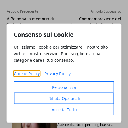
Articolo Precedente
Articolo Successivo
A Bologna la memoria di
Commemorazione del
Radio Alice rivive in un
Sovrintendente Capo Luigi
podcast tra storia,
Urbani: memoria e
Consenso sui Cookie
linguaggi e controcultura
responsabilità istituzionale
Utilizziamo i cookie per ottimizzare il nostro sito
web e il nostro servizio. Puoi scegliere a quali
categorie dare il tuo consenso.
Cookie Policy
|
Privacy Policy
Personalizza
Rifiuta Opzionali
Accetta Tutto
Annalisa Biasi
Autrice di articoli per blog, laureata