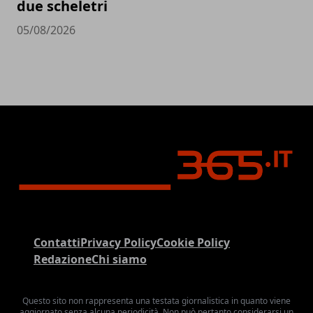
due scheletri
05/08/2026
Contatti
Privacy Policy
Cookie Policy
Redazione
Chi siamo
Questo sito non rappresenta una testata giornalistica in quanto viene
aggiornato senza alcuna periodicità. Non può pertanto considerarsi un