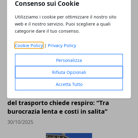
Consenso sui Cookie
Utilizziamo i cookie per ottimizzare il nostro sito
web e il nostro servizio. Puoi scegliere a quali
ARTICOLI CORRELATI
categorie dare il tuo consenso.
Cookie Policy
|
Privacy Policy
Personalizza
Rifiuta Opzionali
Accetta Tutto
Conftrasporto–Confcommercio, l’Italia
del trasporto chiede respiro: “Tra
burocrazia lenta e costi in salita”
30/10/2025