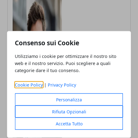
Consenso sui Cookie
Utilizziamo i cookie per ottimizzare il nostro sito
web e il nostro servizio. Puoi scegliere a quali
categorie dare il tuo consenso.
Cookie Policy
|
Privacy Policy
Andrea Bianchi
Personalizza
Autore di articoli di attualità, casa e
Rifiuta Opzionali
tech porto in Italia le ultime novità.
Accetta Tutto