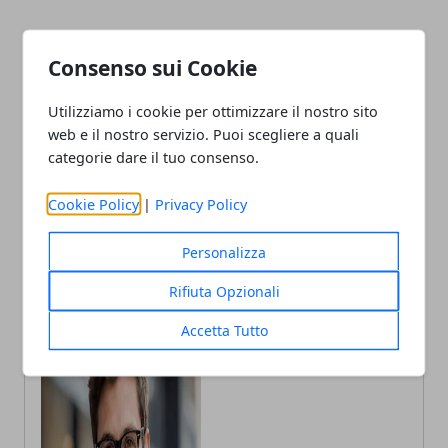
Facebook
Twitter
Whatsapp
Consenso sui Cookie
Utilizziamo i cookie per ottimizzare il nostro sito
web e il nostro servizio. Puoi scegliere a quali
Articolo Precedente
Articolo Successivo
categorie dare il tuo consenso.
Bologna, Habil delle città
Bologna, il Quartiere San
porta il disagio giovanile in
Donato-San Vitale discute
Cookie Policy
|
Privacy Policy
VR
locali e casa
Personalizza
Rifiuta Opzionali
Accetta Tutto