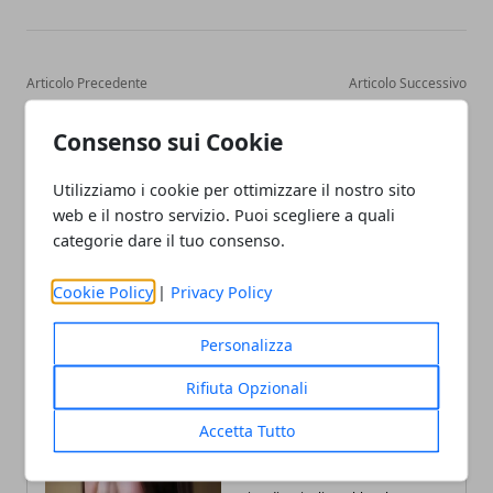
Articolo Precedente
Articolo Successivo
Bologna, droga al
Emilia-Romagna e Invitalia,
Palazzaccio e in via Milano:
accordo per innovazione e
Consenso sui Cookie
due arresti
imprese
Utilizziamo i cookie per ottimizzare il nostro sito
web e il nostro servizio. Puoi scegliere a quali
categorie dare il tuo consenso.
Cookie Policy
|
Privacy Policy
Personalizza
Rifiuta Opzionali
Accetta Tutto
Annalisa Biasi