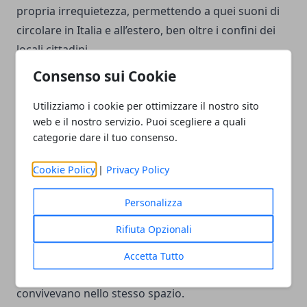
propria irrequietezza, permettendo a quei suoni di
circolare in Italia e all’estero, ben oltre i confini dei
locali cittadini.
Consenso sui Cookie
Centri sociali e spazi occupati: dove il punk diventò
cultura urbana
Utilizziamo i cookie per ottimizzare il nostro sito
web e il nostro servizio. Puoi scegliere a quali
categorie dare il tuo consenso.
I centri sociali e gli spazi occupati furono il luogo in
cui la musica punk e new wave smise di essere
Cookie Policy
|
Privacy Policy
soltanto consumo culturale e diventò pratica
collettiva. A Bologna, questa tradizione si radicò in
Personalizza
un rapporto complesso con università, movimenti
Rifiuta Opzionali
politici, quartieri, amministrazione cittadina e nuove
forme di autogestione, creando un ambiente in cui
Accetta Tutto
concerti, assemblee, mostre, autoproduzioni e feste
convivevano nello stesso spazio.