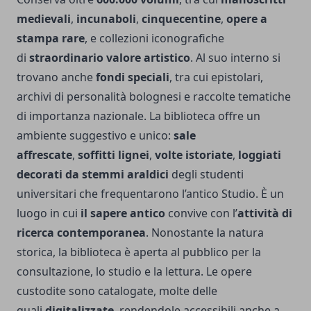
medievali
,
incunaboli
,
cinquecentine
,
opere a
stampa rare
, e collezioni iconografiche
di
straordinario valore artistico
. Al suo interno si
trovano anche
fondi speciali
, tra cui epistolari,
archivi di personalità bolognesi e raccolte tematiche
di importanza nazionale. La biblioteca offre un
ambiente suggestivo e unico:
sale
affrescate
,
soffitti lignei
,
volte istoriate
,
loggiati
decorati da stemmi araldici
degli studenti
universitari che frequentarono l’antico Studio. È un
luogo in cui
il sapere antico
convive con l’
attività di
ricerca contemporanea
. Nonostante la natura
storica, la biblioteca è aperta al pubblico per la
consultazione, lo studio e la lettura. Le opere
custodite sono catalogate, molte delle
quali
digitalizzate
, rendendole accessibili anche a