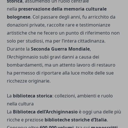
storica
, assumendo un ruolo centrale
nella
preservazione della memoria culturale
bolognese
. Col passare degli anni, fu arricchito da
donazioni private, raccolte rare e testimonianze
artistiche che ne fecero un punto di riferimento non
solo per studiosi, ma per l’intera cittadinanza.
Durante la
Seconda Guerra Mondiale
,
l’Archiginnasio subì gravi danni a causa dei
bombardamenti, ma un attento lavoro di restauro
ha permesso di riportare alla luce molte delle sue
ricchezze originarie.
La
biblioteca storica
: collezioni, ambienti e ruolo
nella cultura
La
Biblioteca dell’Archiginnasio
è oggi una delle più
ricche e preziose
biblioteche storiche d’Italia
.
Conserva oltre
600.000 volumi
, tra cui
manoscritti