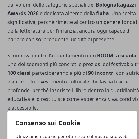
dai volumi delle categorie speciali dei
BolognaRagazzi
Awards 2026
e dedicata al tema della
fiaba
. Una scelta
significativa, perché rimette al centro un genere fondat
della letteratura per l’infanzia, ancora oggi capace di
parlare con sorprendente lucidità al presente.
Si rinnova inoltre l’appuntamento con
BOOM! a scuola
,
uno dei segmenti più concreti e preziosi del festival: olt
100 classi
parteciperanno a più di
90 incontri
con autric
e autori. Un investimento culturale che lascia tracce
profonde, perché inserisce il libro dentro la quotidianità
educativa e lo restituisce come esperienza viva, condivi
e accessibile.
Consenso sui Cookie
In un tempo in cui l’attenzione verso l’infanzia rischia
spesso di restare confinata ai proclami, BOOM! continu
Utilizziamo i cookie per ottimizzare il nostro sito web