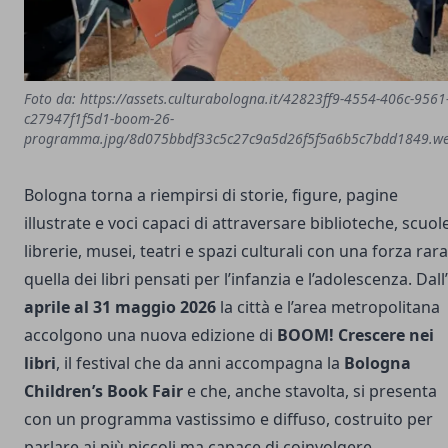
Foto da: https://assets.culturabologna.it/42823ff9-4554-406c-9561
c27947f1f5d1-boom-26-
programma.jpg/8d075bbdf33c5c27c9a5d26f5f5a6b5c7bdd1849.w
Bologna torna a riempirsi di storie, figure, pagine
illustrate e voci capaci di attraversare biblioteche, scuole
librerie, musei, teatri e spazi culturali con una forza rara
quella dei libri pensati per l’infanzia e l’adolescenza. Dall’
aprile al 31 maggio 2026
la città e l’area metropolitana
accolgono una nuova edizione di
BOOM! Crescere nei
libri
, il festival che da anni accompagna la
Bologna
Children’s Book Fair
e che, anche stavolta, si presenta
con un programma vastissimo e diffuso, costruito per
parlare ai più piccoli ma capace di coinvolgere