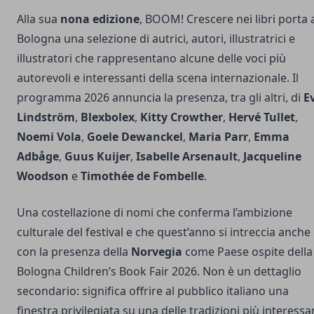
Alla sua
nona edizione
, BOOM! Crescere nei libri porta 
Bologna una selezione di autrici, autori, illustratrici e
illustratori che rappresentano alcune delle voci più
autorevoli e interessanti della scena internazionale. Il
programma 2026 annuncia la presenza, tra gli altri, di
E
Lindström
,
Blexbolex
,
Kitty Crowther
,
Hervé Tullet
,
Noemi Vola
,
Goele Dewanckel
,
Maria Parr
,
Emma
Adbåge
,
Guus Kuijer
,
Isabelle Arsenault
,
Jacqueline
Woodson
e
Timothée de Fombelle
.
Una costellazione di nomi che conferma l’ambizione
culturale del festival e che quest’anno si intreccia anche
con la presenza della
Norvegia
come Paese ospite della
Bologna Children’s Book Fair 2026. Non è un dettaglio
secondario: significa offrire al pubblico italiano una
finestra privilegiata su una delle tradizioni più interessa