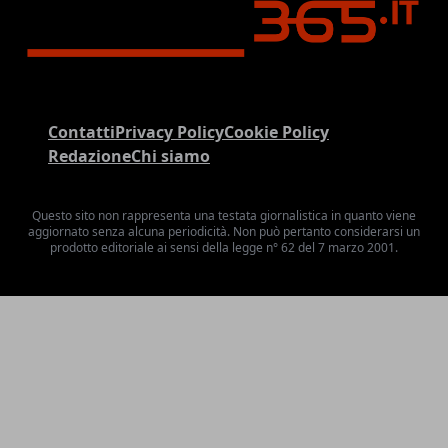
Contatti
Privacy Policy
Cookie Policy
Redazione
Chi siamo
Questo sito non rappresenta una testata giornalistica in quanto viene
aggiornato senza alcuna periodicità. Non può pertanto considerarsi un
prodotto editoriale ai sensi della legge n° 62 del 7 marzo 2001.