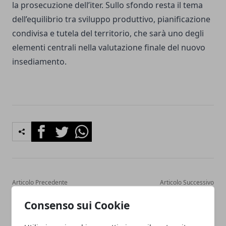
la prosecuzione dell’iter. Sullo sfondo resta il tema
dell’equilibrio tra sviluppo produttivo, pianificazione
condivisa e tutela del territorio, che sarà uno degli
elementi centrali nella valutazione finale del nuovo
insediamento.
Facebook
Twitter
Whatsapp
Articolo Precedente
Articolo Successivo
Bologna, torna Bologna
Cosa mangiare a Bologna:
Consenso sui Cookie
Game Farm: bando 2026
piatti tipici, trattorie e
aperto fino al 29 aprile
specialità della cucina
bolognese